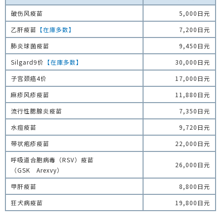
破伤风疫苗
5,000日元
乙肝疫苗
【在庫多数】
7,200日元
肺炎球菌疫苗
9,450日元
Silgard9价
【在庫多数】
30,000日元
子宫颈癌4价
17,000日元
麻疹风疹疫苗
11,880日元
流行性腮腺炎疫苗
7,350日元
水痘疫苗
9,720日元
带状疱疹疫苗
22,000日元
呼吸道合胞病毒（RSV）疫苗
26,000日元
（GSK Arexvy）
甲肝疫苗
8,800日元
狂犬病疫苗
19,800日元