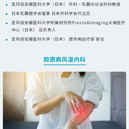
圣玛丽安娜医科大学（日本） 外科・乳腺内分泌外科教授
日本乳腺癌学会理事 日本外科学会代议员
圣玛丽安娜医科大学附属研究所Presto&Imaging尖端医疗
中心（日本） 总负责人
圣玛丽安娜医科大学（日本） 遗传病治疗部 部长
胶原病风湿内科