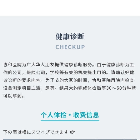
健康诊断
CHECKUP
协和医院为广大华人朋友提供健康诊断服务。由于健康诊断为工
作的公司，保险公司，学校等有关的机关提出用的。请确认好健
诊诊断的要求内容。为了节约大家的时间，协和医院用院内检查
设备测定项目血液，尿等。结果大约完成体检后等30〜60分种就
可以拿到。
个人体检・收费信息
下の表は横にスワイプできます