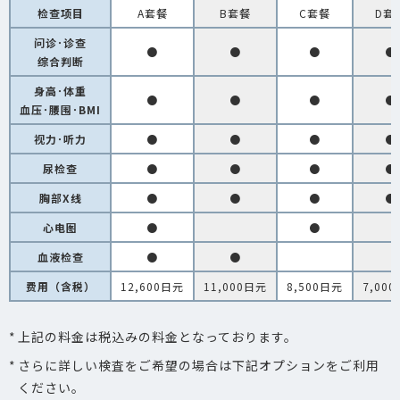
检查项目
A套餐
B套餐
C套餐
D套
问诊･诊查
●
●
●
●
综合判断
身高･体重
●
●
●
●
血压･腰围･BMI
视力･听力
●
●
●
●
尿检查
●
●
●
●
胸部X线
●
●
●
●
心电图
●
●
血液检查
●
●
费用（含税）
12,600日元
11,000日元
8,500日元
7,00
上記の料金は税込みの料金となっております。
さらに詳しい検査をご希望の場合は下記オプションをご利用
ください。